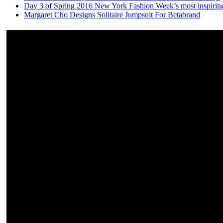
Day 3 of Spring 2016 New York Fashion Week’s most inspirin
Margaret Cho Designs Solitaire Jumpsuit For Betabrand