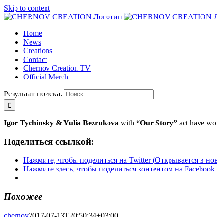
Skip to content
Home
News
Creations
Contact
Chernov Creation TV
Official Merch
Результат поиска:
Igor Tychinsky & Yulia Bezrukova
with
“Our Story”
act have w
Поделиться ссылкой:
Нажмите, чтобы поделиться на Twitter (Открывается в но
Нажмите здесь, чтобы поделиться контентом на Facebook.
Похожее
chernov
2017-07-13T20:50:34+03:00