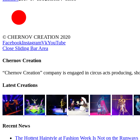
© CHERNOV CREATION 2020
Facebook
Instagram
Vk
YouTube
Close Sliding Bar Area
Chernov Creation
“Chernov Creation” company is engaged in circus acts producing, shows
Latest Creations
Recent News
The Hottest Hairstyle at Fashion Week Is Not on the Runways